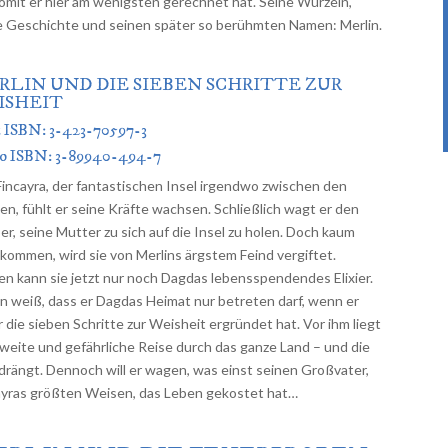
womit er hier am wenigsten gerechnet hat. Seine Wurzeln,
e Geschichte und seinen später so berühmten Namen: Merlin.
RLIN UND DIE SIEBEN SCHRITTE ZUR
ISHEIT
t ISBN: 3-423-70597-3
io ISBN: 3-89940-494-7
Fincayra, der fantastischen Insel irgendwo zwischen den
en, fühlt er seine Kräfte wachsen. Schließlich wagt er den
er, seine Mutter zu sich auf die Insel zu holen. Doch kaum
kommen, wird sie von Merlins ärgstem Feind vergiftet.
en kann sie jetzt nur noch Dagdas lebensspendendes Elixier.
in weiß, dass er Dagdas Heimat nur betreten darf, wenn er
r die sieben Schritte zur Weisheit ergründet hat. Vor ihm liegt
 weite und gefährliche Reise durch das ganze Land – und die
 drängt. Dennoch will er wagen, was einst seinen Großvater,
ayras größten Weisen, das Leben gekostet hat…