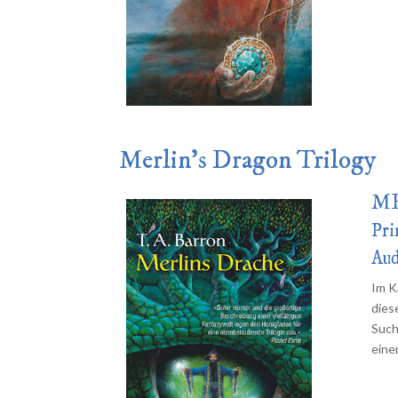
Merlin’s Dragon Trilogy
ME
Pri
Aud
Im K
dies
Such
eine