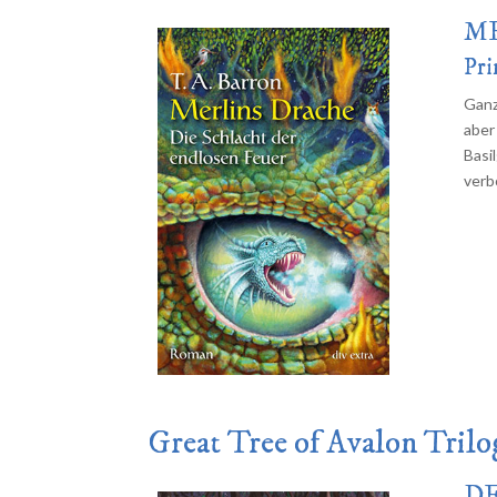
ME
Pri
Ganz
aber
Basi
verb
Great Tree of Avalon Trilo
DE