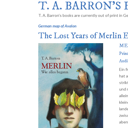
T. A. BARRON’
T. A. Barron’s books are currently out of print in 
German map of Avalon
The Lost Years of Merlin 
ME
Prin
Audi
Ein 
hat 
stri
und 
alle
klei
lande
zwis
aben