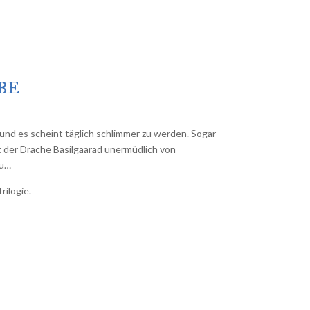
BE
 und es scheint täglich schlimmer zu werden. Sogar
t der Drache Basilgaarad unermüdlich von
zu…
rilogie.