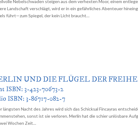
ilvolle Nebelschwaden steigen aus dem verhexten Moor, einem entlegene
tere Landschaft verschlägt, wird er in ein gefährliches Abenteuer hinei
els führt—zum Spiegel, der kein Licht braucht…
RLIN UND DIE FLÜGEL DER FREIHE
nt ISBN: 3-423-70673-2
io ISBN: 3-86717-082-7
er längsten Nacht des Jahres wird sich das Schicksal Fincayras entschei
mmenstehen, sonst ist sie verloren. Merlin hat die schier unlösbare Aufg
zwei Wochen Zeit…