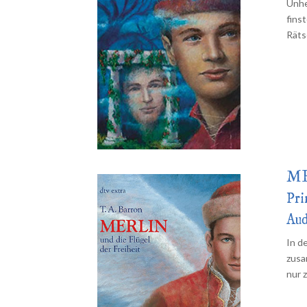
Unhe
fins
Räts
ME
Pri
Aud
In d
zusa
nur 