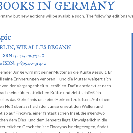
S BOOKS IN GERMANY
Germany, but new editions will be available soon. The following editions w
Epic
RLIN, WIE ALLES BEGANN
t ISBN: 3-423-70571-X
o ISBN: 3-89940-314-2
fremder Junge wird mit seiner Mutter an die Küste gespült. Er
all seine Erinnerungen verloren – und die Mutter weigert sich
kt von der Vergangenheit zu erzählen. Dafür entdeckt er nach
nach seine übernatürlichen Kräfte und zieht schließlich
ine los das Geheimnis um seine Herkunft zu lüften. Auf einem
nen Floß überlässt sich der Junge erneut den Wellen und
t so auf Fincayra, einer fantastischen Insel, die irgendwo
chen dem Dies- und dem Jenseits liegt. Unweigerlich in die
teuerlichen Geschehnisse Fincayras hineingezogen, findet