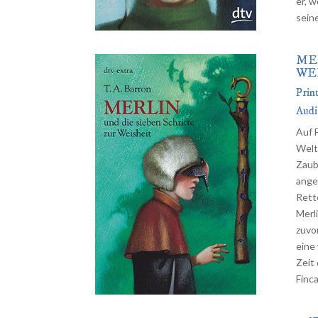
er, 
sein
ME
WE
Prin
Aud
Auf 
Welt
Zaub
ange
Rett
Merl
zuvo
eine
Zeit
Finc