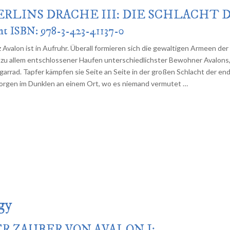
RLINS DRACHE III: DIE SCHLACHT
nt ISBN: 978-3-423-41137-0
 Avalon ist in Aufruhr. Überall formieren sich die gewaltigen Armeen der 
 zu allem entschlossener Haufen unterschiedlichster Bewohner Avalons
lgarrad. Tapfer kämpfen sie Seite an Seite in der großen Schlacht der en
orgen im Dunklen an einem Ort, wo es niemand vermutet …
gy
R ZAUBER VON AVALON I: