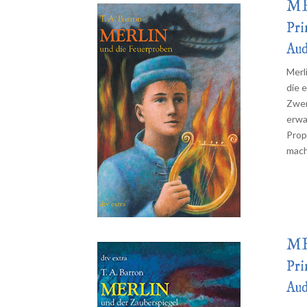
M
Pri
Aud
Merl
die 
Zwer
erwa
Prop
mach
M
Pri
Aud