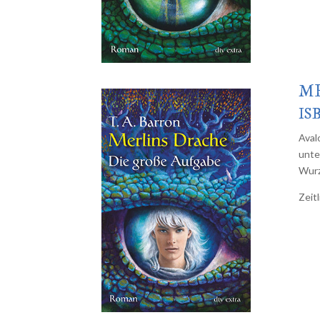
ME
ISB
Aval
unte
Wurz
Zeit