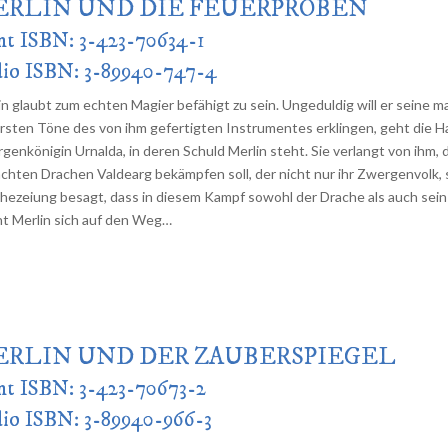
ERLIN UND DIE FEUERPROBEN
nt ISBN: 3-423-70634-1
io ISBN: 3-89940-747-4
in glaubt zum echten Magier befähigt zu sein. Ungeduldig will er seine 
ersten Töne des von ihm gefertigten Instrumentes erklingen, geht die Har
genkönigin Urnalda, in deren Schuld Merlin steht. Sie verlangt von ihm,
chten Drachen Valdearg bekämpfen soll, der nicht nur ihr Zwergenvolk, 
hezeiung besagt, dass in diesem Kampf sowohl der Drache als auch s
t Merlin sich auf den Weg…
ERLIN UND DER ZAUBERSPIEGEL
nt ISBN: 3-423-70673-2
io ISBN: 3-89940-966-3